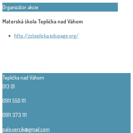
Organizátor akcie
Materská škola Teplička nad Váhom
http://zsteplicka.edupage.org/
Teplička nad Váhom
013 01
0911 550 111
0911 373 111
palo.vercik@gmail.com