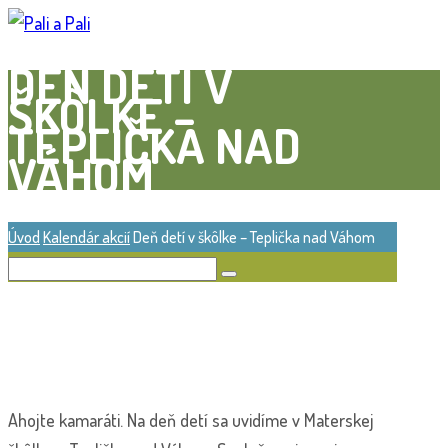
DEŇ DETÍ V
ŠKÔLKE –
TEPLIČKA NAD
VÁHOM
Úvod
Kalendár akcií
Deň detí v škôlke – Teplička nad Váhom
Ahojte kamaráti. Na deň detí sa uvidíme v Materskej