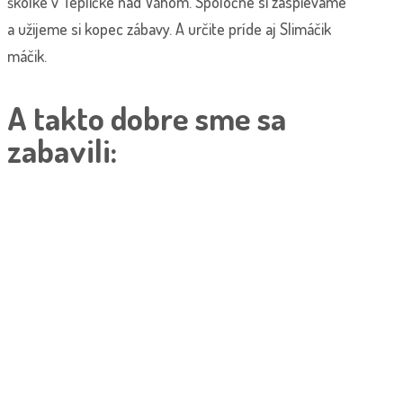
škôlke v Tepličke nad Váhom. Spoločne si zaspievame
a užijeme si kopec zábavy. A určite príde aj Slimáčik
máčik.
A takto dobre sme sa
zabavili: