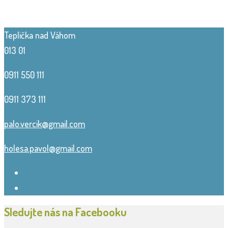
Teplička nad Váhom
013 01
0911 550 111
0911 373 111
palo.vercik@gmail.com
holesa.pavol@gmail.com
Sledujte nás na Facebooku